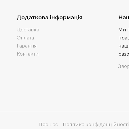
Додаткова інформація
Наш
Доставка
Ми 
Оплата
пра
Гарантія
наша
Контакти
разо
Звор
Про нас
Політика конфіденційності