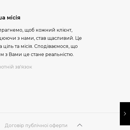
а місія
прагнемо, щоб кожний клієнт,
цюючи з нами, став щасливий. Це
 ціль та місія. Сподіваємося, що
м з Вами це стане реальністю.
отній зв'язок
Договір публічної оферти