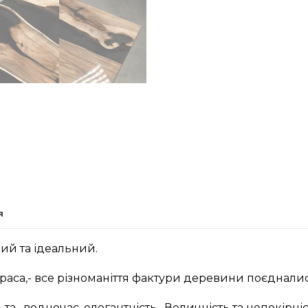
я
ий та ідеальний.
аса,- все різноманіття фактури деревини поєднали
та , водночас, елегантність…Величність та непокірніс