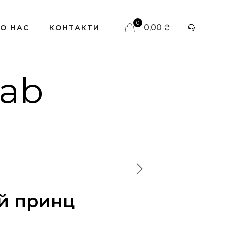
0
0,00 ₴
О НАС
КОНТАКТИ
lab
й принц