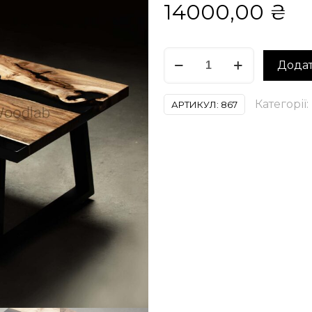
14000,00
₴
Стіл
Додат
Чорний
принц
Категорії:
АРТИКУЛ:
867
кількість