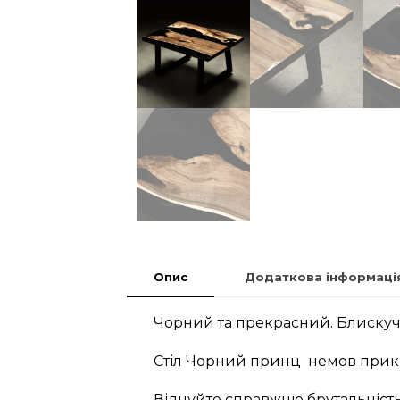
Опис
Додаткова інформаці
Чорний та прекрасний. Блискуч
Стіл Чорний принц немов прикр
Відчуйте справжню брутальність 