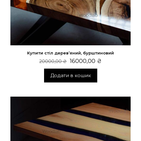
Купити стіл дерев’яний, бурштиновий
Оригінальна
Поточна
16000,00
₴
20000,00
₴
ціна:
ціна:
Додати в кошик
20000,00 ₴.
16000,00 ₴.