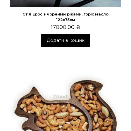
Стіл Ерос з чорними ріками, горіх масло
122х75см
17000,00
₴
Додати в кошик