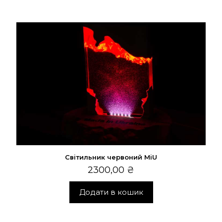
Світильник червоний MiU
2300,00
₴
Додати в кошик