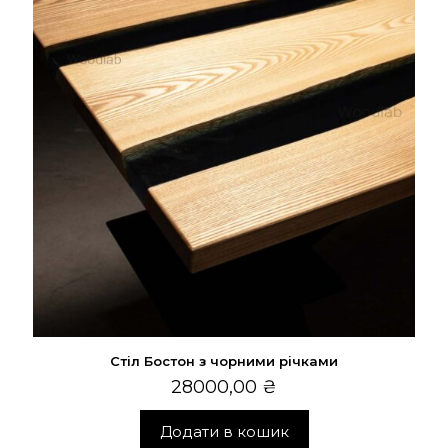
Стіл Бостон з чорними річками
28000,00
₴
Додати в кошик