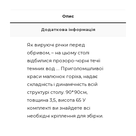
90*90см
кількість
Опис
Додаткова інформація
Як вируючі річки перед
обривом, – на цьому столі
відбилися прозоро-чорні течії
темних вод … Приголомшливої ​​
краси малюнок горіха, надає
складність і динамічність всій
структурі столу.
90*90см,
товщина 3,5, висота 65
У
комплекті ви знайдете всі
необхідні кріплення для збірки.