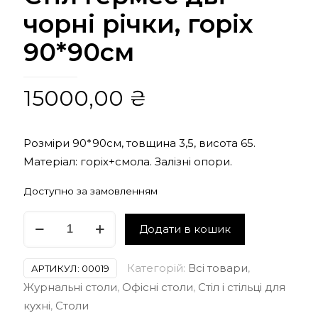
чорні річки, горіх
90*90см
15000,00
₴
Розміри 90*90см, товщина 3,5, висота 65.
Матеріал: горіх+смола. Залізні опори.
Доступно за замовленням
Стіл
Додати в кошик
Гермес
дві
Категорій:
Всі товари
,
АРТИКУЛ:
00019
чорні
Журнальні столи
,
Офісні столи
,
Стіл і стільці для
річки,
кухні
,
Столи
горіх