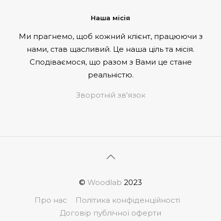
Наша місія
Ми прагнемо, щоб кожний клієнт, працюючи з
нами, став щасливий. Це наша ціль та місія.
Сподіваємося, що разом з Вами це стане
реальністю.
Зворотній зв'язок
©
Woodlab
2023
Про нас
Політика конфіденційності
Договір публічної оферти