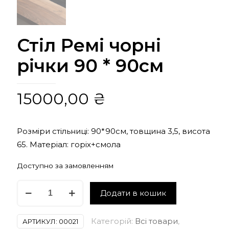
Стіл Ремі чорні
річки 90 * 90см
15000,00
₴
Розміри стільниці:
90*90см, товщина 3,5, висота
65. Матеріал: горіх+смола
Доступно за замовленням
Стіл
Додати в кошик
Ремі
чорні
Категорій:
Всі товари
,
АРТИКУЛ:
00021
річки