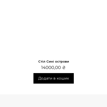
Стіл Сині острови
14000,00
₴
Додати в кошик