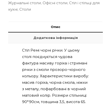
Журнальні столи
,
Офісні столи
,
Стіл і стільці для
90
кухні
,
Столи
*
90см
кількість
Опис
Додаткова інформація
Стіл Ремі чорні річки. У цьому
столі поєднується чудова
фактура масиву горіха і стримані
річки з смоли прозоро-чорного
кольору. Характеристики виробу:
масив горіха, чорна смола, ніжки
з металу, пофарбовані в чорний
матовий колір. Розміри стільниці:
90*90см, товщина 3,5, висота 65.