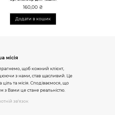
160,00
₴
Додати в кошик
а місія
прагнемо, щоб кожний клієнт,
цюючи з нами, став щасливий. Це
 ціль та місія. Сподіваємося, що
м з Вами це стане реальністю.
отній зв'язок