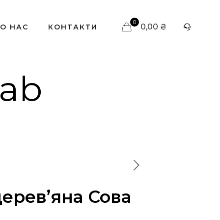
0
0,00 ₴
О НАС
КОНТАКТИ
lab
дерев’яна Сова