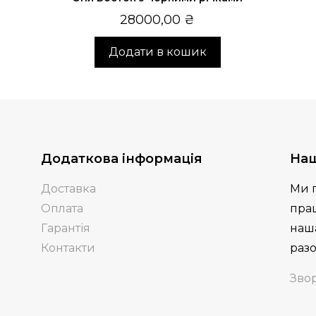
28000,00
₴
Додати в кошик
Додаткова інформація
Наш
Доставка
Ми 
Оплата
пра
Гарантія
наша
Контакти
разо
Звор