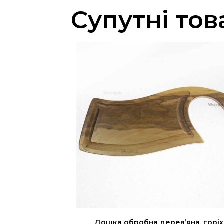
Супутні тов
Дошка обробна дерев’яна, горіх