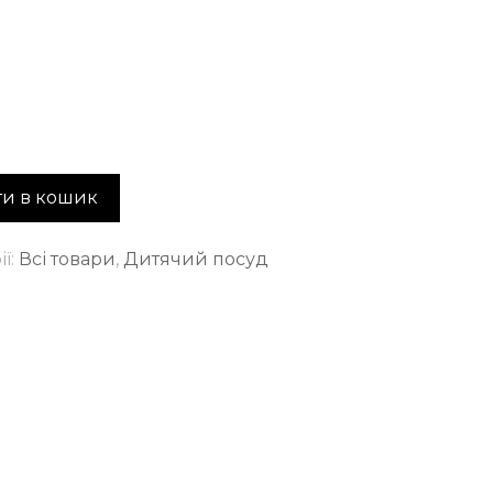
и в кошик
ії:
Всі товари
,
Дитячий посуд