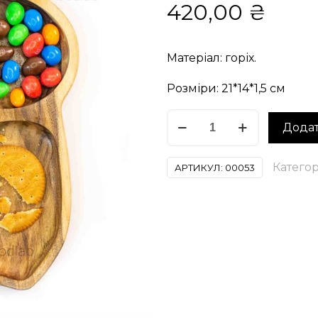
420,00
₴
Матеріал: горіх.
Розміри: 21*14*1,5 см
Тарілочка
Додат
дерев'яна
Сова
Категор
АРТИКУЛ:
00053
кількість