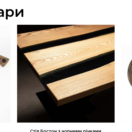
ари
Стіл Бостон з чорними річками