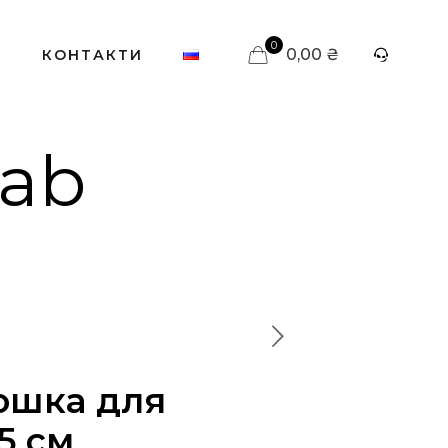
0
0,00 ₴
С
КОНТАКТИ
lab
ошка для
5 см