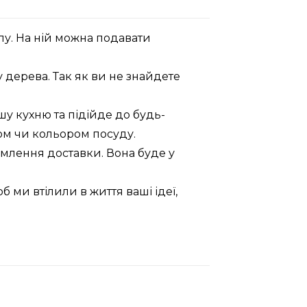
лу. На ній можна подавати
 дерева. Так як ви не знайдете
у кухню та підійде до будь-
дом чи кольором посуду.
рмлення доставки. Вона буде у
ми втілили в життя ваші ідеї,