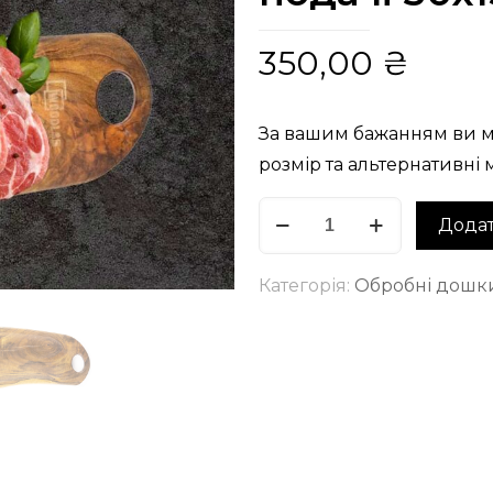
350,00
₴
За вашим бажанням ви м
розмір та альтернативні 
Обробна
Додат
дошка
для
Категорія:
Обробні дошк
подачі
30х15
см
кількість