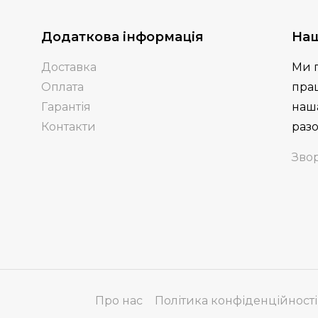
Додаткова інформація
Наш
Доставка
Ми 
Оплата
пра
Гарантія
наша
Контакти
разо
Звор
Про нас
Політика конфіденційності