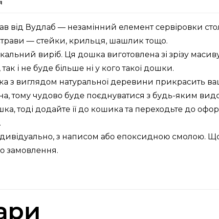
я
ав від Вудлаб — незамінний елемент сервіровки сто
і страви — стейки, крильця, шашлик тощо.
кальний виріб. Ця дошка виготовлена зі зрізу масиву
так і не буде більше ні у кого такої дошки.
ка з виглядом натуральної деревини прикрасить ваш
льна, тому чудово буде поєднуватися з будь-яким ви
шка, тоді додайте її до кошика та переходьте до офо
.
ивідуально, з написом або епоксидною смолою. Щоб 
о замовлення.
ари