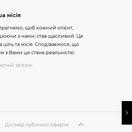
а місія
прагнемо, щоб кожний клієнт,
цюючи з нами, став щасливий. Це
 ціль та місія. Сподіваємося, що
м з Вами це стане реальністю.
отній зв'язок
Договір публічної оферти