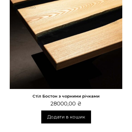
Стіл Бостон з чорними річками
28000,00
₴
Додати в кошик