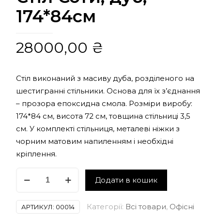
174*84см
28000,00
₴
Стіл виконаний з масиву дуба, розділеного на
шестигранні стільники. Основа для їх з’єднання
– прозора епоксидна смола. Розміри виробу:
174*84 см, висота 72 см, товщина стільниці 3,5
см. У комплекті стільниця, металеві ніжки з
чорним матовим напиленням і необхідні
кріплення.
Стіл
Додати в кошик
Соти,
дуб,
Категорії:
Всі товари
,
Офісні
АРТИКУЛ:
00014
174*84см