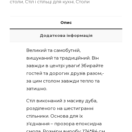
столи
,
Стіл і стільці для кухні
,
Столи
кількість
Опис
Додаткова інформація
Великий та самобутній,
вишуканий та традиційний. Він
завжди в центрі уваги! Збирайте
гостей та дорогих друзів разом,-
за цим столом завжди тепло та
затишно.
Стіл виконаний з масиву дуба,
розділеного на шестигранні
стільники. Основа для їх
з’єднання – прозора епоксидна
смола. Розміри виробу: 174*84 см,