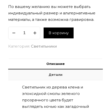
По вашему желанию вы можете выбрать
индивидуальный размер и альтернативные
материалы, а также возможна гравировка.
Количество
В корзину
товара
Светильни
Категория:
Светильники
зеленый
MiU
прозрачный
Описание
Детали
Светильник из дерева клена и
эпоксидной смолы зеленого
прозрачного цвета будет
выглядеть ночью как загадочный